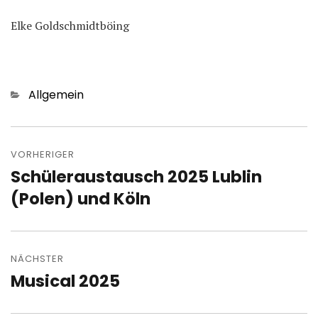
Elke Goldschmidtböing
Kategorien
Allgemein
Beitragsnavigation
VORHERIGER
Schüleraustausch 2025 Lublin
Vorheriger
Beitrag:
(Polen) und Köln
NÄCHSTER
Musical 2025
Nächster
Beitrag: