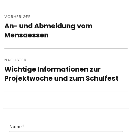
Beitragsnavigation
VORHERIGER
An- und Abmeldung vom
Vorheriger
Beitrag:
Mensaessen
NÄCHSTER
Wichtige Informationen zur
Nächster
Beitrag:
Projektwoche und zum Schulfest
Name
*