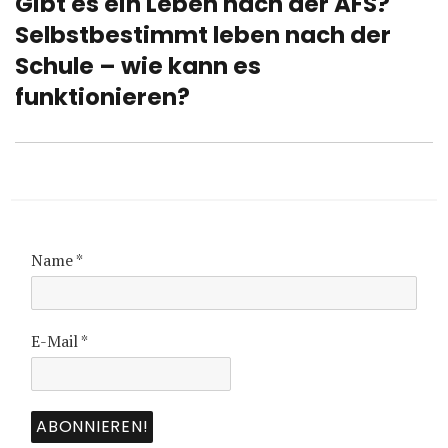
Gibt es ein Leben nach der AFS?
Nächster
Beitrag:
Selbstbestimmt leben nach der
Schule – wie kann es
funktionieren?
Name
*
E-Mail
*