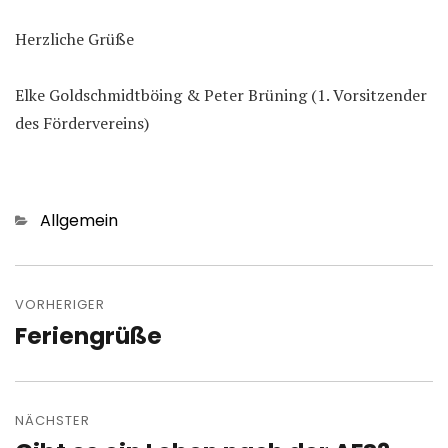
Herzliche Grüße
Elke Goldschmidtböing & Peter Brüning (1. Vorsitzender
des Fördervereins)
Kategorien
Allgemein
Beitragsnavigation
VORHERIGER
Feriengrüße
Vorheriger
Beitrag:
NÄCHSTER