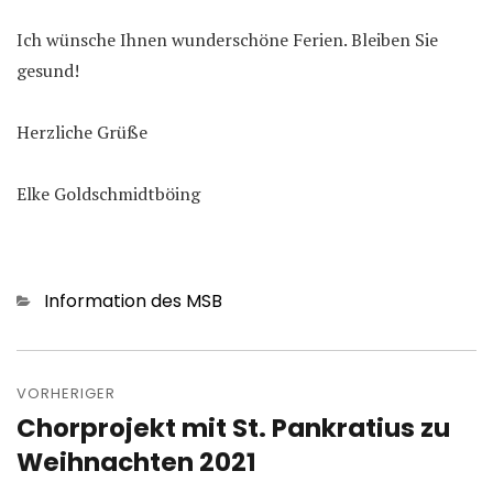
Ich wünsche Ihnen wunderschöne Ferien. Bleiben Sie
gesund!
Herzliche Grüße
Elke Goldschmidtböing
Kategorien
Information des MSB
Beitragsnavigation
VORHERIGER
Chorprojekt mit St. Pankratius zu
Vorheriger
Beitrag:
Weihnachten 2021