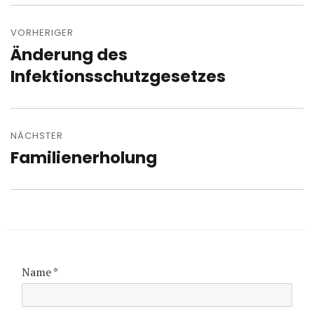
Beitragsnavigation
VORHERIGER
Änderung des
Vorheriger
Beitrag:
Infektionsschutzgesetzes
NÄCHSTER
Familienerholung
Nächster
Beitrag:
Name
*