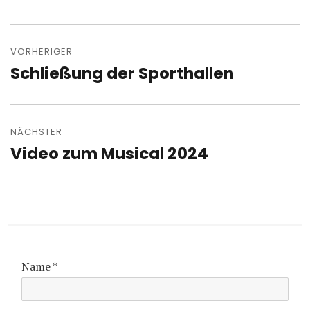
Beitragsnavigation
VORHERIGER
Schließung der Sporthallen
Vorheriger
Beitrag:
NÄCHSTER
Video zum Musical 2024
Nächster
Beitrag:
Name
*