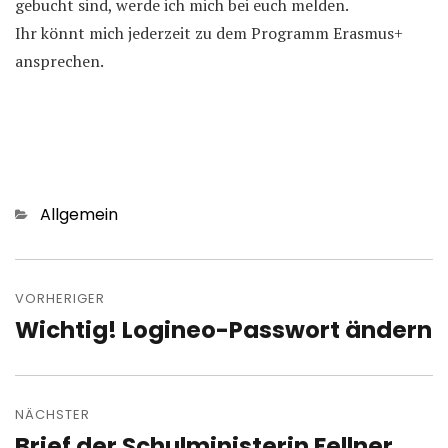
gebucht sind, werde ich mich bei euch melden.
Ihr könnt mich jederzeit zu dem Programm Erasmus+
ansprechen.
Kategorien
Allgemein
Beitragsnavigation
VORHERIGER
Wichtig! Logineo-Passwort ändern
Vorheriger
Beitrag:
NÄCHSTER
Brief der Schulministerin Fellner
Nächster