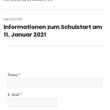
Beitrag:
NÄCHSTER
Informationen zum Schulstart am
Nächster
Beitrag:
11. Januar 2021
Name
*
E-Mail
*