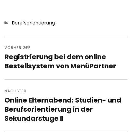
Kategorien
Berufsorientierung
Beitragsnavigation
VORHERIGER
Registrierung bei dem online
Vorheriger
Beitrag:
Bestellsystem von MenüPartner
NÄCHSTER
Online Elternabend: Studien- und
Nächster
Beitrag:
Berufsorientierung in der
Sekundarstuge II