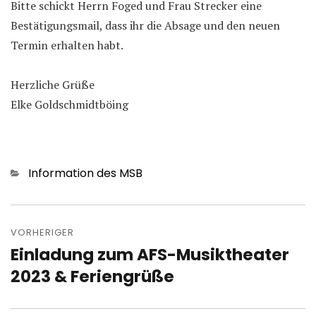
Bitte schickt Herrn Foged und Frau Strecker eine
Bestätigungsmail, dass ihr die Absage und den neuen
Termin erhalten habt.
Herzliche Grüße
Elke Goldschmidtböing
Kategorien
Information des MSB
Beitragsnavigation
VORHERIGER
Einladung zum AFS-Musiktheater
Vorheriger
Beitrag:
2023 & Feriengrüße