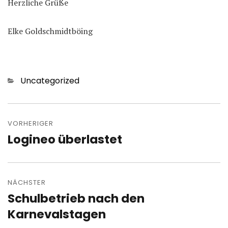
Herzliche Grüße
Elke Goldschmidtböing
Kategorien
Uncategorized
Beitragsnavigation
VORHERIGER
Logineo überlastet
Vorheriger
Beitrag:
NÄCHSTER
Schulbetrieb nach den
Nächster
Beitrag:
Karnevalstagen