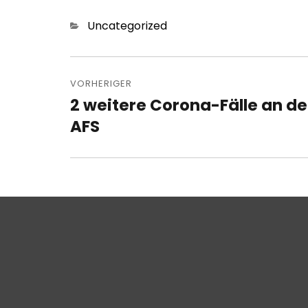
Kategorien
Uncategorized
Beitragsnavigation
VORHERIGER
2 weitere Corona-Fälle an de
Vorheriger
Beitrag:
AFS