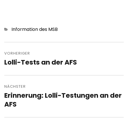
Kategorien
Information des MSB
Beitragsnavigation
VORHERIGER
Lolli-Tests an der AFS
Vorheriger
Beitrag:
NÄCHSTER
Erinnerung: Lolli-Testungen an der
Nächster
Beitrag:
AFS